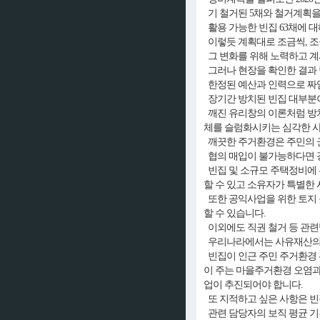
기 철거된 5채와 철거계획을 
활용 가능한 빈집 63채에 
이렇듯 계획대로 조금씩, 조
그 변화를 위해 노력하고 계
그러나 현장을 확인한 결과 
한정된 예산과 인력으로 짜임
장기간 방치된 빈집 대부분이
깨진 유리창의 이론처럼 방치된
체를 슬럼화시키는 심각한 
깨끗한 주거환경은 주민의 권
협의 매입이 불가능하다면 강
빈집 및 소규모 주택정비에 
할 수 있고 소유자가 특별한
또한 공익사업을 위한 토지 
할 수 있습니다.
이외에도 직권 철거 등 관련
우리나라에서는 사유재산의 
빈집이 인근 주민 주거환경 
이 주는 마을주거환경 오염
업이 추진되어야 합니다.
또 지적하고 싶은 사항은 빈
관련 담당자의 보직 평균 기간