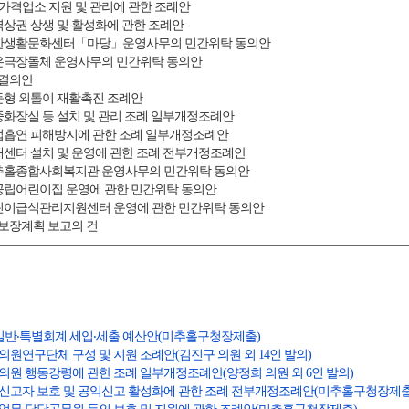
한가격업소 지원 및 관리에 관한 조례안
역상권 상생 및 활성화에 관한 조례안
 학산생활문화센터「마당」운영사무의 민간위탁 동의안
작은극장돌체 운영사무의 민간위탁 동의안
 결의안
은둔형 외톨이 재활촉진 조례안
공중화장실 등 설치 및 관리 조례 일부개정조례안
간접흡연 피해방지에 관한 조례 일부개정조례안
치매센터 설치 및 운영에 관한 조례 전부개정조례안
 미추홀종합사회복지관 운영사무의 민간위탁 동의안
국공립어린이집 운영에 관한 민간위탁 동의안
어린이급식관리지원센터 운영에 관한 민간위탁 동의안
회보장계획 보고의 건
예산 일반‧특별회계 세입‧세출 예산안(미추홀구청장제출)
의원연구단체 구성 및 지원 조례안(김진구 의원 외 14인 발의)
의원 행동강령에 관한 조례 일부개정조례안(양정희 의원 외 6인 발의)
익신고자 보호 및 공익신고 활성화에 관한 조례 전부개정조례안(미추홀구청장제출