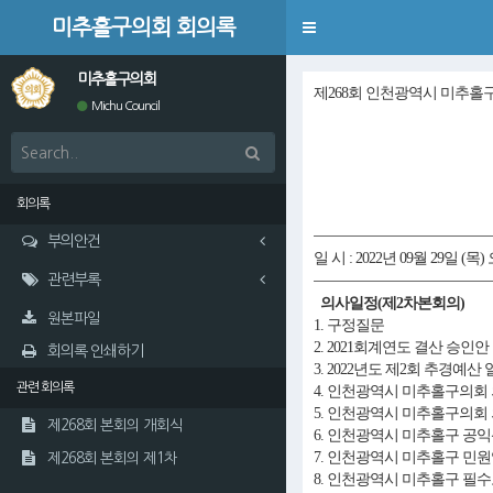
미추홀구의회 회의록
Toggle
navigation
미추홀구의회
제268회 인천광역시 미추홀
Michu Council
회의록
부의안건
일 시 : 2022년 09월 29일 (목)
관련부록
의사일정(제2차본회의)
원본파일
1. 구정질문
2. 2021회계연도 결산 승인안
회의록 인쇄하기
3. 2022년도 제2회 추경예
관련 회의록
4. 인천광역시 미추홀구의회
5. 인천광역시 미추홀구의회
제268회 본회의 개회식
6. 인천광역시 미추홀구 공
7. 인천광역시 미추홀구 민
제268회 본회의 제1차
8. 인천광역시 미추홀구 필