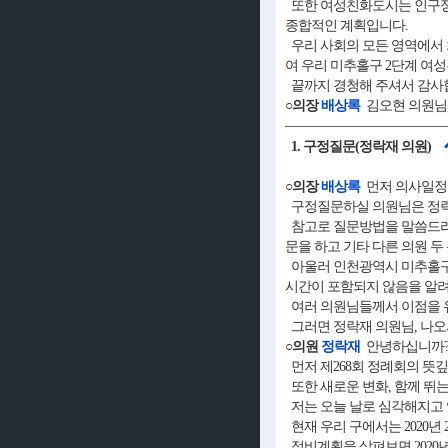
또한 여성친화도시는 인구정책
종합적인 계획입니다.
우리 사회의 모든 영역에서
여 우리 미추홀구 2단계 여
끝까지 경청해 주셔서 감사
○의장
배상록
김오현 의원님,
1. 구정질문(정락재 의원)
○의장
배상록
먼저 의사일정 
구정질문하실 의원님은 정
참고로 질문방법을 말씀드리면
문을 하고 기타 다른 의원 
아울러 인천광역시 미추홀구의
시간이 포함되지 않음을 알
여러 의원님들께서 이점을 
그러면 정락재 의원님, 나
○의원
정락재
안녕하십니까? 주
먼저 제268회 정례회의 뜻
또한 새로운 변화, 함께 뛰
저는 오늘 날로 심각해지고
현재 우리 구에서는 2020년
정비계획을 살펴보면 2020년 