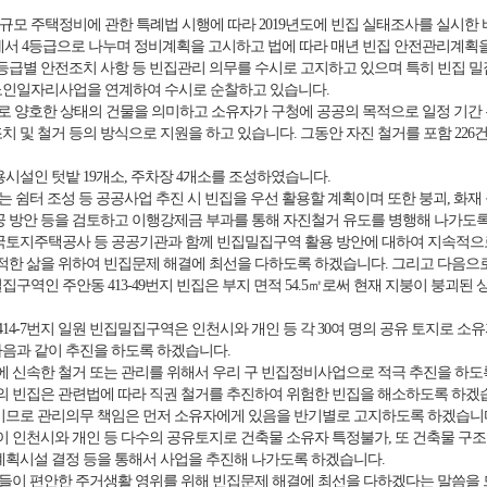
 소규모 주택정비에 관한 특례법 시행에 따라 2019년도에 빈집 실태조사를 실시한 
에서 4등급으로 나누며 정비계획을 고시하고 법에 따라 매년 빈집 안전관리계획
급별 안전조치 사항 등 빈집관리 의무를 수시로 고지하고 있으며 특히 빈집 밀집구
노인일자리사업을 연계하여 수시로 순찰하고 있습니다.
으로 양호한 상태의 건물을 의미하고 소유자가 구청에 공공의 목적으로 일정 기간 
 및 철거 등의 방식으로 지원을 하고 있습니다. 그동안 자진 철거를 포함 226
설인 텃밭 19개소, 주차장 4개소를 조성하였습니다.
 쉼터 조성 등 공공사업 추진 시 빈집을 우선 활용할 계획이며 또한 붕괴, 화재
공 방안 등을 검토하고 이행강제금 부과를 통해 자진철거 유도를 병행해 나가도
토지주택공사 등 공공기관과 함께 빈집밀집구역 활용 방안에 대하여 지속적으
한 삶을 위하여 빈집문제 해결에 최선을 다하도록 하겠습니다. 그리고 다음으로
구역인 주안동 413-49번지 빈집은 부지 면적 54.5㎡로써 현재 지붕이 붕괴
와 414-7번지 일원 빈집밀집구역은 인천시와 개인 등 각 30여 명의 공유 토지로
다음과 같이 추진을 하도록 하겠습니다.
 신속한 철거 또는 관리를 위해서 우리 구 빈집정비사업으로 적극 추진을 하
 빈집은 관련법에 따라 직권 철거를 추진하여 위험한 빈집을 해소하도록 하겠
므로 관리의무 책임은 먼저 소유자에게 있음을 반기별로 고지하도록 하겠습니
 인천시와 개인 등 다수의 공유토지로 건축물 소유자 특정불가, 또 건축물 구조
계획시설 결정 등을 통해서 사업을 추진해 나가도록 하겠습니다.
들이 편안한 주거생활 영위를 위해 빈집문제 해결에 최선을 다하겠다는 말씀을