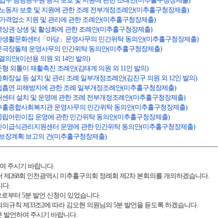
원업무 담당공무원 등의 보호 및 지원에 관한 조례안(미추홀구청장제출)
수노동자 보호 및 지원에 관한 조례 전부개정조례안(미추홀구청장제출)
한가격업소 지원 및 관리에 관한 조례안(미추홀구청장제출)
지역상권 상생 및 활성화에 관한 조례안(미추홀구청장제출)
 학산생활문화센터「마당」운영사무의 민간위탁 동의안(미추홀구청장제출)
작은극장돌체 운영사무의 민간위탁 동의안(미추홀구청장제출)
 결의안(이선용 의원 외 14인 발의)
둔형 외톨이 재활촉진 조례안(김태계 의원 외 11인 발의)
중화장실 등 설치 및 관리 조례 일부개정조례안(김진구 의원 외 12인 발의)
간접흡연 피해방지에 관한 조례 일부개정조례안(미추홀구청장제출)
치매센터 설치 및 운영에 관한 조례 전부개정조례안(미추홀구청장제출)
 미추홀종합사회복지관 운영사무의 민간위탁 동의안(미추홀구청장제출)
국공립어린이집 운영에 관한 민간위탁 동의안(미추홀구청장제출)
어린이급식관리지원센터 운영에 관한 민간위탁 동의안(미추홀구청장제출)
사회보장계획 보고의 건(미추홀구청장제출)
여 주시기 바랍니다.
 제268회 인천광역시 미추홀구의회 정례회 제2차 본회의를 개의하겠습니다.
니다.
으로부터 5분 발언 신청이 있었습니다.
규칙 제33조2에 따라 김오현 의원님의 5분 발언을 듣도록 하겠습니다.
분 발언하여 주시기 바랍니다.