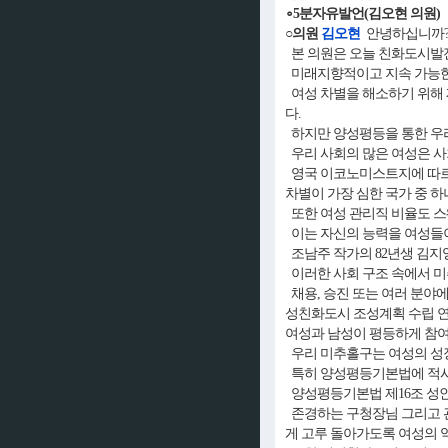
∘5분자유발언(김오현 의원)
○의원
김오현
안녕하십니까? 
본 의원은 오늘 친화도시발
미래지향적이고 지속 가능한 
여성 차별을 해소하기 위해
다.
하지만 양성평등을 통한 우리
우리 사회의 많은 여성은 사
영국 이코노미스트지에 따르면 
차별이 가장 심한 국가 중 
또한 여성 관리직 비율도 스웨
이는 자신의 능력을 여성들
조남주 작가의 82년생 김지
이러한 사회 구조 속에서 미
채용, 승진 또는 여러 분야
성친화도시 조성계획 수립 연
여성과 남성이 평등하게 참여
우리 미추홀구는 여성의 성
특히 양성평등기본법에 적시된
양성평등기본법 제16조 성인지
존경하는 구청장님 그리고 관
게 고루 돌아가도록 여성의 