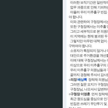
이러한 보직기간은 일반적
업무 과중으로 인해 기피하
아울러 우리 미추홀구 빈집 
야 합니다.
이와 관련하여 구청장께서는
또한 구청장께서는 미추홀구 
그리고 세부적으로 본 의원의
이 지역에는 현재 붕괴된 두
그렇지만 아무런 대책 없이 
구하여야 합니다.
소유자가 특정되지 않거나 
대안으로 주거환경을 개선할 
이에 대해 구청장님께서는 
이상으로 우리 미추홀구의 
우리 미추홀구 의원님들과 구
끝까지 경청해 주셔서 감사
○의장
배상록
정락재 의원님
그러면 질문 요지가 구청장
구청장님, 나오셔서 답변하
○구청장 이영훈
먼저 정락재 
최근 원도심을 중심으로 인구
빈집은 쓰레기 무단투기 및 