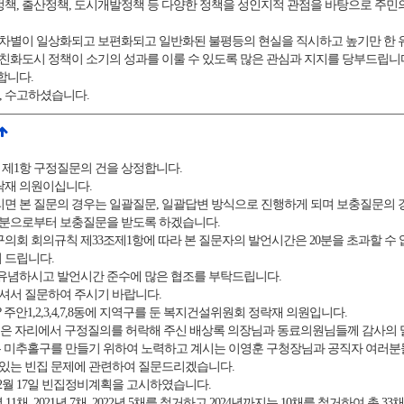
, 출산정책, 도시개발정책 등 다양한 정책을 성인지적 관점을 바탕으로 주민
 차별이 일상화되고 보편화되고 일반화된 불평등의 현실을 직시하고 높기만 한
성친화도시 정책이 소기의 성과를 이룰 수 있도록 많은 관심과 지지를 당부드립니
합니다.
 수고하셨습니다.
제1항 구정질문의 건을 상정합니다.
락재 의원이십니다.
 본 질문의 경우는 일괄질문, 일괄답변 방식으로 진행하게 되며 보충질문의 
두 분으로부터 보충질문을 받도록 하겠습니다.
회 회의규칙 제33조제1항에 따라 본 질문자의 발언시간은 20분을 초과할 수 
려 드립니다.
유념하시고 발언시간 준수에 많은 협조를 부탁드립니다.
오셔서 질문하여 주시기 바랍니다.
안1,2,3,4,7,8동에 지역구를 둔 복지건설위원회 정락재 의원입니다.
깊은 자리에서 구정질의를 허락해 주신 배상록 의장님과 동료의원님들께 감사의
는 미추홀구를 만들기 위하여 노력하고 계시는 이영훈 구청장님과 공직자 여러분
 있는 빈집 문제에 관련하여 질문드리겠습니다.
 2월 17일 빈집정비계획을 고시하였습니다.
11채, 2021년 7채, 2022년 5채를 철거하고 2024년까지는 10채를 철거하여