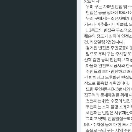
있습니다.
우리 구는 2018년 빈집 및
빈집은 등급 상태에 따라 1
우리 구에서는 소유자에게 등
기관과 미추홀시니어클럽, 
1, 2등급의 빈집은 구조적
훼손의 정도가 심하여 안전조치
건, 리모델링 2건입니다.
철거된 빈집은 주민공동이용시
앞으로 우리 구는 주차장 또는
산제 감면 등의 인센티브 제
아울러 인천도시공사와 한국
주민들의 보다 안전하고 쾌적
간 방치되고 노후화된 빈집밀집
장으로 활용할 계획입니다.
또한 주안4동 413-18번지
집구역의 문제해결을 위해 
첫번째는 위험 수준의 빈집에
두번째는 소재 불명 소유자의
세번째는 빈집은 사유재산이
그리고 넷째, 빈집밀집구역이
터나 주차장 등에 대한 도시
끝으로 우리 구는 지역 주민