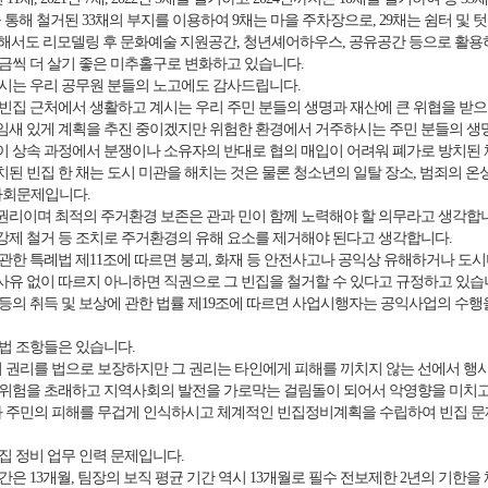
통해 철거된 33채의 부지를 이용하여 9채는 마을 주차장으로, 29채는 쉼터 및
대해서도 리모델링 후 문화예술 지원공간, 청년셰어하우스, 공유공간 등으로 활
금씩 더 살기 좋은 미추홀구로 변화하고 있습니다.
시는 우리 공무원 분들의 노고에도 감사드립니다.
빈집 근처에서 생활하고 계시는 우리 주민 분들의 생명과 재산에 큰 위협을 받으
새 있게 계획을 추진 중이겠지만 위험한 환경에서 거주하시는 주민 분들의 생명
 상속 과정에서 분쟁이나 소유자의 반대로 협의 매입이 어려워 폐가로 방치된 
 빈집 한 채는 도시 미관을 해치는 것은 물론 청소년의 일탈 장소, 범죄의 온상
사회문제입니다.
리이며 최적의 주거환경 보존은 관과 민이 함께 노력해야 할 의무라고 생각합
제 철거 등 조치로 주거환경의 유해 요소를 제거해야 된다고 생각합니다.
관한 특례법 제11조에 따르면 붕괴, 화재 등 안전사고나 공익상 유해하거나 도시
 사유 없이 따르지 아니하면 직권으로 그 빈집을 철거할 수 있다고 규정하고 있습
등의 취득 및 보상에 관한 법률 제19조에 따르면 사업시행자는 공익사업의 수행
법 조항들은 있습니다.
권리를 법으로 보장하지만 그 권리는 타인에게 피해를 끼치지 않는 선에서 행
위험을 초래하고 지역사회의 발전을 가로막는 걸림돌이 되어서 악영향을 미치고 
과 주민의 피해를 무겁게 인식하시고 체계적인 빈집정비계획을 수립하여 빈집 문
집 정비 업무 인력 문제입니다.
은 13개월, 팀장의 보직 평균 기간 역시 13개월로 필수 전보제한 2년의 기한