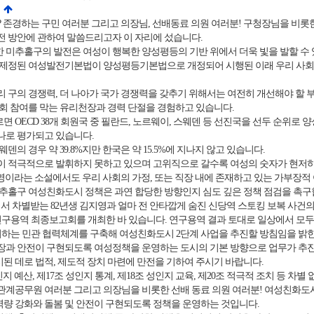
존경하는 구민 여러분 그리고 의장님, 선배동료 의원 여러분! 구청장님을 비롯
전 방안에 관하여 말씀드리고자 이 자리에 섰습니다.
미추홀구의 발전은 여성이 행복한 양성평등의 기반 위에서 더욱 빛을 발할 수
 제정된 여성발전기본법이 양성평등기본법으로 개정되어 시행된 이래 우리 사회
 구의 경쟁력, 더 나아가 국가 경쟁력을 갖추기 위해서는 여전히 개선해야 할 
회 참여를 막는 유리천장과 경력 단절을 경험하고 있습니다.
OECD 38개 회원국 중 필란드, 노르웨이, 스웨덴 등 선진국을 선두 순위로 
하나로 평가되고 있습니다.
덴의 경우 약 39.8%지만 한국은 약 15.5%에 지나지 않고 있습니다.
이 적극적으로 발휘하지 못하고 있으며 고위직으로 갈수록 여성의 숫자가 현저
영이라는 소설에서도 우리 사회의 가정, 또는 직장 내에 존재하고 있는 가부장적
추홀구 여성친화도시 정책은 과연 합당한 방향인지 심도 깊은 정책 점검을 촉
에서 차별받는 82년생 김지영과 얼마 전 안타깝게 숨진 신당역 스토킹 보복 사건
구용역 최종보고회를 개최한 바 있습니다. 연구용역 결과 토대로 일상에서 모두
하는 민관 협력체계를 구축해 여성친화도시 2단계 사업을 추진할 방침임을 밝힌
장과 안전이 구현되도록 여성정책을 운영하는 도시의 기본 방향으로 업무가 추
 데로 법적, 제도적 장치 마련에 만전을 기하여 주시기 바랍니다.
 예산, 제17조 성인지 통계, 제18조 성인지 교육, 제20조 적극적 조치 등 
계공무원 여러분 그리고 의장님을 비롯한 선배 동료 의원 여러분! 여성친화도
역량 강화와 돌봄 및 안전이 구현되도록 정책을 운영하는 것입니다.