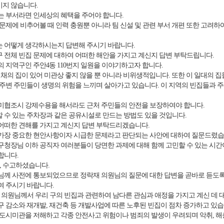
이지 않습니다.
는 부서라면 인세상의 혜택을 주어야 합니다.
문제에 비추어볼 때 인력 충원뿐 아니라 팀 신설 및 관련 부서 개편 또한 고려
 어떻게 생각하시는지 답변해 주시기 바랍니다.
전체 빈집 문제에 대하여 어떠한 해안을 가지고 계신지 답변 부탁드립니다.
 지역구인 주안4동 110번지 일원을 이야기하고자 합니다.
 채의 집이 있어 미관상 좋지 않을 뿐 아니라 비위생적입니다. 또한 이 일대의 
주변 주민들이 생명의 위험을 느끼며 살아가고 있습니다. 이 지역의 빈집들과 주
미협조시 강제수용을 해서라도 근처 주민들의 안전을 보장하여야 합니다.
수 있는 주차장과 같은 공유시설로 만드는 방법도 있을 것입니다.
어떠한 견해를 가지고 계신지 답변 부탁드리겠습니다.
가장 중요한 현안사항이자 시급한 문제라고 판단되는 사안에 대하여 질문드렸
청장님 이하 공직자 여러분들이 당면한 과제에 대해 함께 고민할 수 있는 시
합니다.
, 수고하셨습니다.
님께 사전에 통보되었으므로 정락재 의원님의 질문에 대한 답변을 곧바로 듣도
여 주시기 바랍니다.
의원님께서 우리 구의 빈집과 관련하여 남다른 관심과 애정을 가지고 계신 데 
 감소와 재개발, 재건축 등 개발사업에 따른 노후된 빈집이 점차 증가하고 있
도시미관을 저해하고 각종 안전사고 위험이나 범죄의 발생이 우려되며 악취, 해