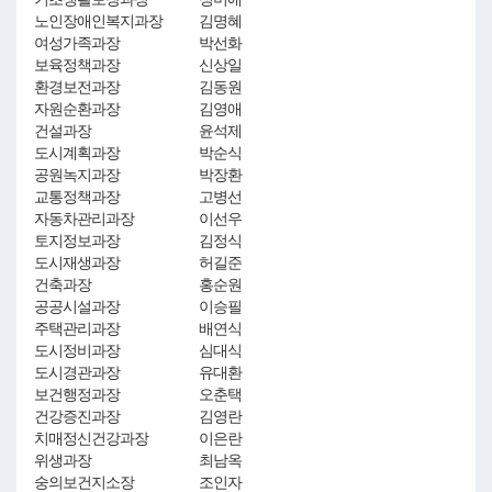
노인장애인복지과장
김명혜
여성가족과장
박선화
보육정책과장
신상일
환경보전과장
김동원
자원순환과장
김영애
건설과장
윤석제
도시계획과장
박순식
공원녹지과장
박장환
교통정책과장
고병선
자동차관리과장
이선우
토지정보과장
김정식
도시재생과장
허길준
건축과장
홍순원
공공시설과장
이승필
주택관리과장
배연식
도시정비과장
심대식
도시경관과장
유대환
보건행정과장
오춘택
건강증진과장
김영란
치매정신건강과장
이은란
위생과장
최남옥
숭의보건지소장
조인자