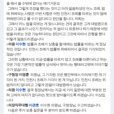
을 해서 쓸 수밖에 없다는 얘기거든요.
그래서 그렇게 조정을 했다는 것이고 아까 말씀하셨던 어느 조례, 법
에 위배되는 사항은 이번 사항은 어떤 인천시 조례를 따르는 것이 법에
위배된다라고 볼 수가 없다라고 판단을 합니다, 저희는.
그래서 어느 법을 따르는 게 맞느냐라는 건데 결국은 그게 대법원으로
갔고 그 결과가 나오기 전까지는 두 법이 다 유효하다 하기 때문에 어떤
법을 따르는 것은 가능하다라는 판단이고 그것에 따라서 진행을 했다
이렇게 말씀드리겠습니다.
○의원
이수현
법률과 조례가 상충을 할 때에는 법률을 따르는 게 정상
적인 것입니다. 인천시 조례가 법률에 위배되어서 결국은 기각되었지
않습니까?
그러한 상황에서도 지금 법률을 따르지 않고 조례를 따른다라고 하는
것은 가장 기본적인 법률적 상식에서 벗어나는 행태라고밖에 이야기할
수가 없습니다.
○구청장 이영훈
의원님, 그 기각된 것은 행안부에서 이의제기한 게 기
각이 된 거지, 인천시 조례가 기각이 된 게 아닙니다. 인천시 조례는 위
법적이지 않다라고 그렇게 판결이 대법원에서 났습니다.
○의원
이수현
결국 청장님께서는 지금 세 가지 질문에 대한 부분은 전
혀 고려의 여지가 없다라는 뜻으로 받아들이도록 하겠습니다. 이상입
니다.
○의장직무대행
이관호
이수현 의원님, 구청장님, 수고하셨습니다.
다음은 추가 보충 질문을 두 분까지 받도록 하겠습니다.