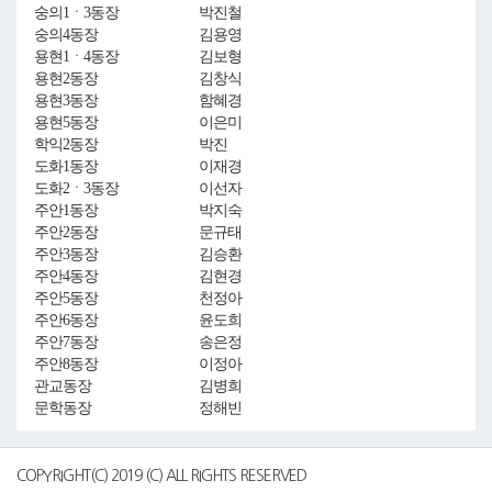
숭의1ㆍ3동장
박진철
숭의4동장
김용영
용현1ㆍ4동장
김보형
용현2동장
김창식
용현3동장
함혜경
용현5동장
이은미
학익2동장
박진
도화1동장
이재경
도화2ㆍ3동장
이선자
주안1동장
박지숙
주안2동장
문규태
주안3동장
김승환
주안4동장
김현경
주안5동장
천정아
주안6동장
윤도희
주안7동장
송은정
주안8동장
이정아
관교동장
김병희
문학동장
정해빈
COPYRIGHT(C) 2019 (C) ALL RIGHTS RESERVED