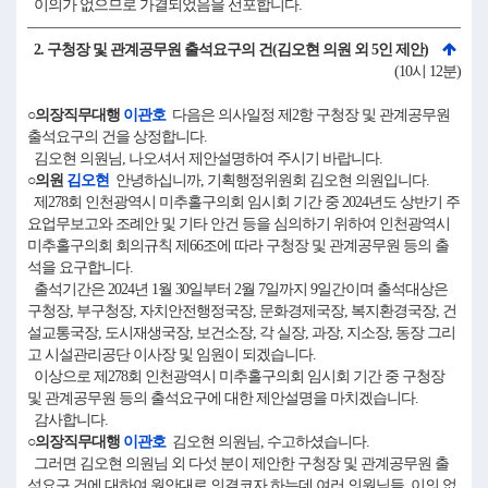
이의가 없으므로 가결되었음을 선포합니다.
2. 구청장 및 관계공무원 출석요구의 건(김오현 의원 외 5인 제안)
(10시 12분)
○의장직무대행
이관호
다음은 의사일정 제2항 구청장 및 관계공무원
출석요구의 건을 상정합니다.
김오현 의원님, 나오셔서 제안설명하여 주시기 바랍니다.
○의원
김오현
안녕하십니까, 기획행정위원회 김오현 의원입니다.
제278회 인천광역시 미추홀구의회 임시회 기간 중 2024년도 상반기 주
요업무보고와 조례안 및 기타 안건 등을 심의하기 위하여 인천광역시
미추홀구의회 회의규칙 제66조에 따라 구청장 및 관계공무원 등의 출
석을 요구합니다.
출석기간은 2024년 1월 30일부터 2월 7일까지 9일간이며 출석대상은
구청장, 부구청장, 자치안전행정국장, 문화경제국장, 복지환경국장, 건
설교통국장, 도시재생국장, 보건소장, 각 실장, 과장, 지소장, 동장 그리
고 시설관리공단 이사장 및 임원이 되겠습니다.
이상으로 제278회 인천광역시 미추홀구의회 임시회 기간 중 구청장
및 관계공무원 등의 출석요구에 대한 제안설명을 마치겠습니다.
감사합니다.
○의장직무대행
이관호
김오현 의원님, 수고하셨습니다.
그러면 김오현 의원님 외 다섯 분이 제안한 구청장 및 관계공무원 출
석요구 건에 대하여 원안대로 의결코자 하는데 여러 의원님들, 이의 없