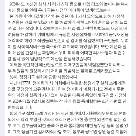
2024년도 예산안 심사 시 경기 침체 등으로 세입 감소와 늘어나는 복지
예산 등으로 인해 우리 구는 재정적 어려움이 발생하였습니다.
본 의원이 안타깝게 생각하는 것은 여러 가지 요인으로 인해 재정적
어려움은 겪을 수 있으나 이를 해결하기 위한 고민의 흔적을 전혀 느낄
수 없다는 점입니다. 집행부에서는 제일 쉽고 편한 방법으로 재정적 어
려움을 해결하기 위해 법에서 규정한 사전절차를 무시하며 공유재산을
매각하려 하였고 직원들의 인건비성 경비를 삭감했으며 구민들이 누려
야 할 사회적서비스를 축소하고 폐지하려 하였습니다. 또한 예년과 달
리 예산을 편성하는 과정에서 우리 의회와 어떠한 의사소통과 의견수
렴 절차 없이 일방적으로 예산을 편성하였습니다.
이러한 독단적인 예산편성으로 지역구민들의 박탈감뿐만 아니라 내
부 직원들의 원성과 사기 저하를 유발하는 결과를 초래하였습니다.
셋째, 행정기구 설치에 관한 사항입니다.
지난 제277회 정례회의 시 의회에서 부결한 행정기구 설치 조례 개정
안을 구청장의 고유권한이라 하여 정례회가 폐회되기도 전에 아무런
숙의 과정과 설득의 시간 없이 부결된 내용과 동일하게 규칙을 개정하
여 2024년 1월 1일자로 집행부 각 과의 팀을 통폐합하는 조직개편을 단
행하였습니다.
행정기구 설치 조례 개정안은 지난 회기에서 기획행정위원회와 본회
의에서 각각 부결된 것으로 조직개편에 대한 충분한 의견수렴 없는 일
부 고위 간부들에 의한 졸속 개편과 통폐합에 대한 당위성 등의 설명 없
이 그저 상급기관 감사지적사항 조치, 정부의 공무원 정원 동결 지침에