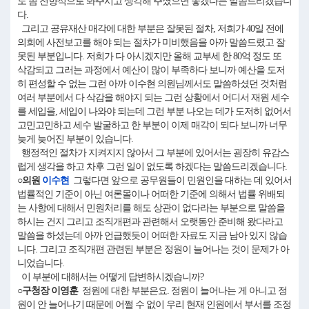
도 좀 전향적으로 봐주시고 생각해 주셨으면 좋겠다는 말씀드리겠습니
다.
그리고 공유재산 매각에 대한 부분은 잘못된 절차, 저희가 40일 전에
의회에 사전보고를 해야 되는 절차가 미비했음을 아까 말씀드렸고 잘
못된 부분입니다. 저희가 다 아시겠지만 올해 교부세 한 80억 정도 또
삭감되고 그러는 과정에서 예산이 많이 부족하다 보니까 예산을 도저
히 편성할 수 없는 그런 아까 이수현 의원님께서도 말씀하셨던 것처럼
여러 부분에서 다 삭감을 해야지 되는 그런 상황에서 어디서 재원 세수
를 세입을, 세입이 나와야 되는데 그런 부분 나오는 데가 도저히 없어서
고민고민하고 세수 발굴하고 한 부분이 이제 매각이 되다 보니까 너무
늦게 늦어진 부분이 있습니다.
행정적인 절차가 지켜지지 않아서 그 부분에 있어서는 굉장히 유감스
럽게 생각을 하고 차후 그런 일이 없도록 하겠다는 말씀드리겠습니다.
○의원
이수현
그렇다면 앞으로 공무원들이 민원인을 대하는 데 있어서
법률적인 기준이 아닌 여론몰이나 어떠한 기준에 의해서 법률 위배되
는 사항에 대해서 민원처리를 해도 상관이 없다라는 부분으로 말씀을
하시는 건지 그리고 조직개편과 관련해서 오랫동안 준비해 왔다라고
말씀을 하셨는데 아까 언급했듯이 어떠한 자료도 지금 남아 있지 않습
니다. 그리고 조직개편 관련된 부분은 정원이 늘어나는 것이 문제가 아
니었습니다.
이 부분에 대해서는 어떻게 답변하시겠습니까?
○구청장 이영훈
정원에 대한 부분은요. 정원이 늘어나는 게 아니고 정
원이 안 늘어나기 때문에 어쩔 수 없이 우리 현재 인원에서 부서를 조정