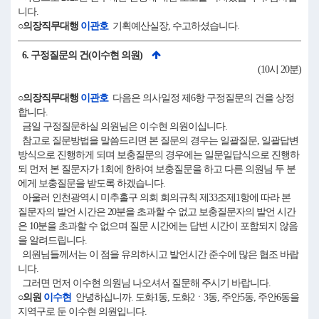
니다.
○의장직무대행
이관호
기획예산실장, 수고하셨습니다.
6. 구정질문의 건(이수현 의원)
(10시 20분)
○의장직무대행
이관호
다음은 의사일정 제6항 구정질문의 건을 상정
합니다.
금일 구정질문하실 의원님은 이수현 의원이십니다.
참고로 질문방법을 말씀드리면 본 질문의 경우는 일괄질문, 일괄답변
방식으로 진행하게 되며 보충질문의 경우에는 일문일답식으로 진행하
되 먼저 본 질문자가 1회에 한하여 보충질문을 하고 다른 의원님 두 분
에게 보충질문을 받도록 하겠습니다.
아울러 인천광역시 미추홀구 의회 회의규칙 제33조제1항에 따라 본
질문자의 발언 시간은 20분을 초과할 수 없고 보충질문자의 발언 시간
은 10분을 초과할 수 없으며 질문 시간에는 답변 시간이 포함되지 않음
을 알려드립니다.
의원님들께서는 이 점을 유의하시고 발언시간 준수에 많은 협조 바랍
니다.
그러면 먼저 이수현 의원님 나오셔서 질문해 주시기 바랍니다.
○의원
이수현
안녕하십니까. 도화1동, 도화2ㆍ3동, 주안5동, 주안6동을
지역구로 둔 이수현 의원입니다.