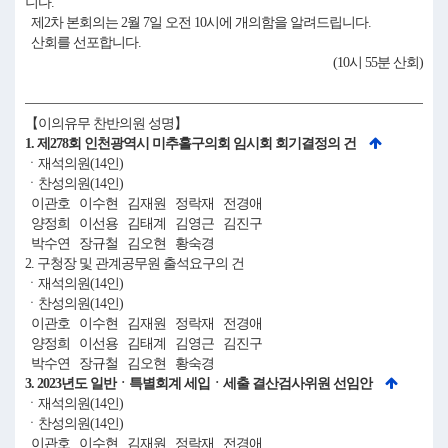
니다.
제2차 본회의는 2월 7일 오전 10시에 개의함을 알려드립니다.
산회를 선포합니다.
(10시 55분 산회)
【이의유무 찬반의원 성명】
1. 제278회 인천광역시 미추홀구의회 임시회 회기결정의 건
ㆍ재석의원(14인)
ㆍ찬성의원(14인)
이관호 이수현 김재원 정락재 전경애
양정희 이선용 김태계 김영근 김진구
박수연 장규철 김오현 황숙경
2. 구청장 및 관계공무원 출석요구의 건
ㆍ재석의원(14인)
ㆍ찬성의원(14인)
이관호 이수현 김재원 정락재 전경애
양정희 이선용 김태계 김영근 김진구
박수연 장규철 김오현 황숙경
3. 2023년도 일반ㆍ특별회계 세입ㆍ세출 결산검사위원 선임안
ㆍ재석의원(14인)
ㆍ찬성의원(14인)
이관호 이수현 김재원 정락재 전경애