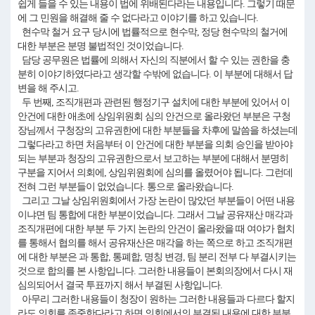
쉽게 들을 수 있는 내용이 법에 위배된다라는 내용입니다. 그렇기 때문
에 그 민원을 해결해 줄 수 없다라고 이야기를 하고 있습니다.
현수막 철거 요구 당시에 법률적으로 현수막, 정당 현수막의 철거에
대한 부분은 분명 불법적인 것이었습니다.
담당 공무원은 법률에 의해서 자신의 직분에서 할 수 있는 권한을 충
분히 이야기하였다라고 생각할 수밖에 없습니다. 이 부분에 대해서 답
변을 해 주시고.
두 번째, 조직개편과 관련된 행정기구 설치에 대한 부분에 있어서 이
안건에 대한 애초에 상임위원회 심의 안건으로 올라왔던 부분은 구청
장님께서 구청장의 고유권한에 대한 부분들을 차후에 말씀을 하셨는데
그렇다라고 하면 처음부터 이 안건에 대한 부분을 의회 승인을 받아야
되는 부분과 청장의 고유권한으로서 보고하는 부분에 대해서 분명히
구분을 지어서 의회에, 상임위원회에 심의를 올렸어야 됩니다. 그런데
전혀 그런 부분들이 없었습니다. 통으로 올라왔습니다.
그리고 그날 상임위원회에서 가장 논란이 많았던 부분들이 어떤 내용
이냐면 팀 통합에 대한 부분이었습니다. 그래서 그날 공유재산 매각과
조직개편에 대한 부분 두 가지 논란의 안건이 올라왔을 때 여야가 협치
를 통해서 협의를 해서 공유재산은 매각을 하는 쪽으로 하고 조직개편
에 대한 부분은 과 통합, 통폐합, 명칭 변경, 팀 분리 전부 다 부결시키는
것으로 합의를 본 사항입니다. 그러한 내용들이 본회의장에서 다시 재
심의되어서 결국 투표까지 해서 부결된 사항입니다.
아무리 그러한 내용들이 청장이 원하는 그러한 내용들과 다르다 할지
라도 의회를 존중한다라고 하면 의회에서의 부결된 내용에 대한 부분