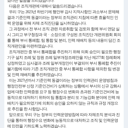
겠다는 말씀을 드리겠습니다.
다음은 조직개편에 대해서 말씀드리겠습니다.
우리 구는 2023년 하반기에 행안부 감사 지적사항인 과소부서 문제해
결과 기준인력 동결이라는 정부의 조직관리 지침에 따른 효율적인 인
력 운영을 위해 자체 조직진단을 실시하였습니다.
그 과정에서 전 부서 조직 관련 자료취합 및 검토와 함께 부서 면담 실
시 그리고 부구청장과 국ㆍ소장으로 구성된 조직진단 개편위원회 회의
를 통해 부서 통폐합, 팀 통합 및 분리, 인력 재배치 등의 내용이 담긴 조
직개편안을 마련하였습니다.
조직개편안 중 부서 통폐합을 추진하기 위해 의회 승인이 필요한 행정
기구 설치 조례 및 정원 조례 일부개정조례안을 지난 제277회 정례회에
상정하였고 심사결과 조례 일부개정안이 부결되어 부서 통폐합 추진이
불가함에 따라 기존 조직개편안 중 부서 통폐합 사항을 제외한 팀 변경
및 인력 재배치를 추진하였습니다.
이는 2027년까서 기준인력 동결이라는 정부의 인력관리 운영방침과
행정안전부 산정 기준인건비가 상회하는 상황에서 부서의 신규 강화사
업에 대한 인력증원 요구 등 행정수요 변화와 초과된 기준인건비에 능
동적으로 대처하기 위하여 팀 통합과 분리 또 기능강화 분야에 인력 재
배치가 필요하였기에 의회의 승인을 요하지 않는 규칙과 규정 개정으
로 추진을 한 사항입니다.
앞으로도 우리 구는 정부의 인력운영방침에 따라 자체조직 분석과 진
단을 통하여 행정수요 변화에 능동적으로 대처하고 조직 및 인력운영
에 만전을 기하도록 노력하겠습니다.