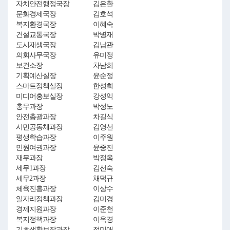
자치안전행정국장
김은환
문화경제국장
김호석
복지환경국장
이혜숙
건설교통국장
박병재
도시재생국장
김남관
의회사무국장
유미정
보건소장
차남희
기획예산실장
윤순정
스마트정책실장
한성희
미디어홍보실장
강성익
총무과장
박성노
안전총괄과장
차길식
시민공동체과장
김영선
평생학습과장
이주원
민원여권과장
윤중진
재무과장
박정옥
세무1과장
김선숙
세무2과장
채덕규
체육진흥과장
이상수
일자리정책과장
김미경
경제지원과장
이준천
복지정책과장
이옥경
기초생활보장과장
정미애