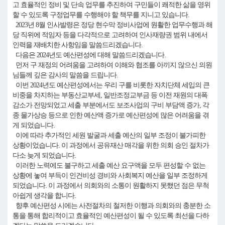
고 효율적인 정비 및 단속 업무를 추진하여 구민들이 쾌적한 삶을 영위
할 수 있도록 구정업무를 수행해야 할 책무를 지니고 있습니다.
2023년 8월 인사발령은 정당 현수막 정비사업에 원활한 업무수행과 해
당 직위에 적임자 등을 다각적으로 고려하여 인사재량권 범위 내에서
인력을 재배치한 사항임을 말씀드리겠습니다.
다음은 2024년도 예산편성에 대해 말씀드리겠습니다.
먼저 구 재정의 어려움을 고려하여 이해와 협조를 아끼지 않으신 의원
님들께 깊은 감사의 말씀을 드립니다.
이번 2024년도 예산편성에서는 우리 구를 비롯한 자치단체 세입의 큰
비중을 차지하는 부동산교부세, 일반조정교부금 등 이전 재원의 대폭
감소가 전망되었고 세출 부분에서도 보조사업의 구비 부담액 증가, 각
종 물가상승 등으로 인한 예산액 증가로 예산편성에 많은 어려움을 겪
게 되었습니다.
이에 따라 추가적인 세원 발굴과 세출 예산의 일부 조정이 불가피한
상황이었습니다. 이 과정에서 공유재산 매각을 위한 의회 승인 절차가
다소 늦게 되었습니다.
이러한 노력에도 불구하고 세출 예산 요구액을 모두 편성할 수 없는
상황에 놓여 부득이 인건비성 경비와 사회복지 예산을 일부 조정하게
되었습니다. 이 과정에서 의회와의 소통이 원활하지 못했던 점은 무척
아쉽게 생각을 합니다.
향후 예산편성 시에는 사전절차의 철저한 이행과 의회와의 충분한 소
통을 통해 합리적이고 효율적인 예산편성이 될 수 있도록 최선을 다하