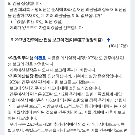
의 건을 상정합니다.
금번 회의록 서명의원은 순서에 따라 김재원 의원님과 정락재 의원님
을 선출하고자 하는데 여러 의원님들, 이의 없으십니까?
(「없습니다」하는 의원 있음)
이의가 없으므로 가결되었음을 선포합니다.
5. 2023년 간주예산 편성 보고의 건(미추홀구청장제출)
(10시 17분)
○의장직무대행
이관호
다음은 의사일정 제5항 2023년도 간주예산 편
성 보고의 건을 상정합니다.
기획예산실장은 나오셔서 보고해 주시기 바랍니다.
○기획예산실장 윤순정
안녕하십니까, 기획예산실장 윤순정입니다.
2023년 간주예산 편성에 대한 보고를 드리겠습니다.
보고에 앞서 간주예산 제도에 대해 설명드리겠습니다.
간주예산의 편성은 2023년도 제2회 추경예산 일반ㆍ특별회계 세입ㆍ
세출 예산서 예산총칙 제6조에 명시된 조항으로 최종 추경예산 성립시
기에 교부된 보조금, 지방교부세, 조정교부금 등 경비에 대해서는 예산
및 이월사업이 승인된 것으로 간주 처리하고 이를 의회에 사후에 보고
하는 제도입니다.
우리 구는 2023년도 제2회 추가경정예산 의결 시기에 시비보조금, 특
별교부세, 특별조정교부금을 각각 교부받았으며 이를 간주예산으로 편