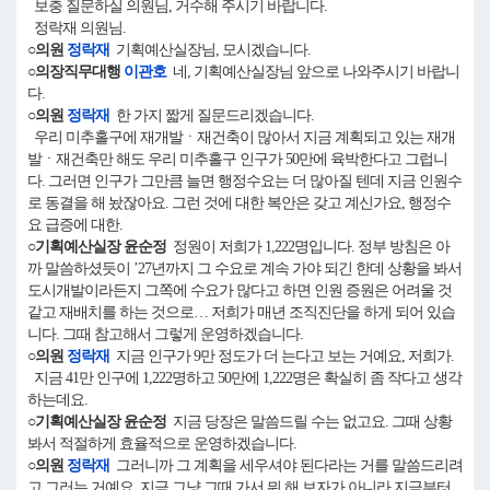
보충 질문하실 의원님, 거수해 주시기 바랍니다.
정락재 의원님.
○의원
정락재
기획예산실장님, 모시겠습니다.
○의장직무대행
이관호
네, 기획예산실장님 앞으로 나와주시기 바랍니
다.
○의원
정락재
한 가지 짧게 질문드리겠습니다.
우리 미추홀구에 재개발ㆍ재건축이 많아서 지금 계획되고 있는 재개
발ㆍ재건축만 해도 우리 미추홀구 인구가 50만에 육박한다고 그럽니
다. 그러면 인구가 그만큼 늘면 행정수요는 더 많아질 텐데 지금 인원수
로 동결을 해 놨잖아요. 그런 것에 대한 복안은 갖고 계신가요, 행정수
요 급증에 대한.
○기획예산실장 윤순정
정원이 저희가 1,222명입니다. 정부 방침은 아
까 말씀하셨듯이 ’27년까지 그 수요로 계속 가야 되긴 한데 상황을 봐서
도시개발이라든지 그쪽에 수요가 많다고 하면 인원 증원은 어려울 것
같고 재배치를 하는 것으로… 저희가 매년 조직진단을 하게 되어 있습
니다. 그때 참고해서 그렇게 운영하겠습니다.
○의원
정락재
지금 인구가 9만 정도가 더 는다고 보는 거예요, 저희가.
지금 41만 인구에 1,222명하고 50만에 1,222명은 확실히 좀 작다고 생각
하는데요.
○기획예산실장 윤순정
지금 당장은 말씀드릴 수는 없고요. 그때 상황
봐서 적절하게 효율적으로 운영하겠습니다.
○의원
정락재
그러니까 그 계획을 세우셔야 된다라는 거를 말씀드리려
고 그러는 거예요. 지금 그냥 그때 가서 뭐 해 보자가 아니라 지금부터