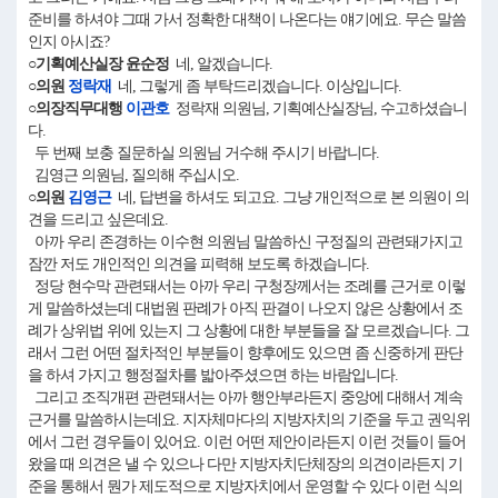
준비를 하셔야 그때 가서 정확한 대책이 나온다는 얘기에요. 무슨 말씀
인지 아시죠?
○기획예산실장 윤순정
네, 알겠습니다.
○의원
정락재
네, 그렇게 좀 부탁드리겠습니다. 이상입니다.
○의장직무대행
이관호
정락재 의원님, 기획예산실장님, 수고하셨습니
다.
두 번째 보충 질문하실 의원님 거수해 주시기 바랍니다.
김영근 의원님, 질의해 주십시오.
○의원
김영근
네, 답변을 하셔도 되고요. 그냥 개인적으로 본 의원이 의
견을 드리고 싶은데요.
아까 우리 존경하는 이수현 의원님 말씀하신 구정질의 관련돼가지고
잠깐 저도 개인적인 의견을 피력해 보도록 하겠습니다.
정당 현수막 관련돼서는 아까 우리 구청장께서는 조례를 근거로 이렇
게 말씀하셨는데 대법원 판례가 아직 판결이 나오지 않은 상황에서 조
례가 상위법 위에 있는지 그 상황에 대한 부분들을 잘 모르겠습니다. 그
래서 그런 어떤 절차적인 부분들이 향후에도 있으면 좀 신중하게 판단
을 하셔 가지고 행정절차를 밟아주셨으면 하는 바람입니다.
그리고 조직개편 관련돼서는 아까 행안부라든지 중앙에 대해서 계속
근거를 말씀하시는데요. 지자체마다의 지방자치의 기준을 두고 권익위
에서 그런 경우들이 있어요. 이런 어떤 제안이라든지 이런 것들이 들어
왔을 때 의견은 낼 수 있으나 다만 지방자치단체장의 의견이라든지 기
준을 통해서 뭔가 제도적으로 지방자치에서 운영할 수 있다 이런 식의