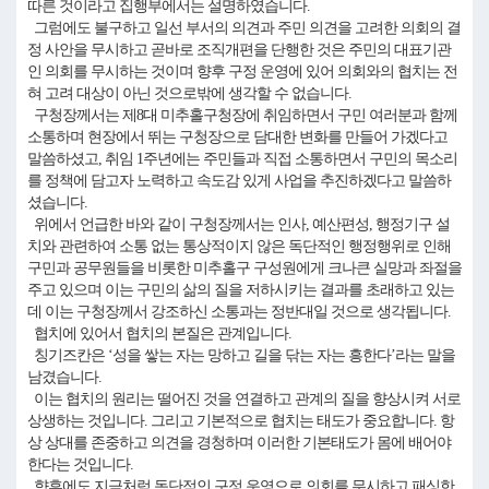
따른 것이라고 집행부에서는 설명하였습니다.
그럼에도 불구하고 일선 부서의 의견과 주민 의견을 고려한 의회의 결
정 사안을 무시하고 곧바로 조직개편을 단행한 것은 주민의 대표기관
인 의회를 무시하는 것이며 향후 구정 운영에 있어 의회와의 협치는 전
혀 고려 대상이 아닌 것으로밖에 생각할 수 없습니다.
구청장께서는 제8대 미추홀구청장에 취임하면서 구민 여러분과 함께
소통하며 현장에서 뛰는 구청장으로 담대한 변화를 만들어 가겠다고
말씀하셨고, 취임 1주년에는 주민들과 직접 소통하면서 구민의 목소리
를 정책에 담고자 노력하고 속도감 있게 사업을 추진하겠다고 말씀하
셨습니다.
위에서 언급한 바와 같이 구청장께서는 인사, 예산편성, 행정기구 설
치와 관련하여 소통 없는 통상적이지 않은 독단적인 행정행위로 인해
구민과 공무원들을 비롯한 미추홀구 구성원에게 크나큰 실망과 좌절을
주고 있으며 이는 구민의 삶의 질을 저하시키는 결과를 초래하고 있는
데 이는 구청장께서 강조하신 소통과는 정반대일 것으로 생각됩니다.
협치에 있어서 협치의 본질은 관계입니다.
칭기즈칸은 ‘성을 쌓는 자는 망하고 길을 닦는 자는 흥한다’라는 말을
남겼습니다.
이는 협치의 원리는 떨어진 것을 연결하고 관계의 질을 향상시켜 서로
상생하는 것입니다. 그리고 기본적으로 협치는 태도가 중요합니다. 항
상 상대를 존중하고 의견을 경청하며 이러한 기본태도가 몸에 배어야
한다는 것입니다.
향후에도 지금처럼 독단적인 구정 운영으로 의회를 무시하고 패싱한