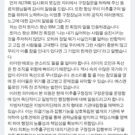
먼저 제278회 임시회의 뜻깊은 자리에서 구정질문을 허락해 주신 동
료의원님들께 감사의 말씀을 드립니다. 또한 항상 우리 미추홀구의 발
전을 위하여 노력하시는 이영훈 구청장님과 이하 공직자 여러분께도
노고에 대한 감사의 말씀을 드립니다.
저는 먼저 토마스 왓슨 IBM 그룹 전 회장의 말을 인용하겠습니다.
토마스 왓슨 IBM 전 회장은 ‘나는 내가 싫어하는 사람을 승진시키는
것을 주저하지 않았다. 오히려 정말 뭐가 사실인지를 말하는 반항적이
고 고집 센 사람들을 고대했다. 만일 우리에게 그런 사람이 충분히 많고
우리가 이를 참을 인내가 있다면 그 기업의 한계란 없다’라고 말했습니
다.
리더란 때로는 쓴소리도 들을 줄 알아야 합니다. 리더의 오만과 독선
은 한 조직을 위험에 빠뜨리기 때문입니다. 역사 속의 수많은 국가와 기
업이 리더의 독선으로 무너졌습니다. 쓴소리를 할 줄 아는 참모들을 옆
에 둔 리더들은 위기를 경고받고 문제점을 파악할 수 있습니다. 예스맨
들로만 가득 찬 조직에는 발전이 없습니다.
이러한 의미에서 본 의원은 현재 미추홀구청장의 구정운영을 운영함
에 있어 독단적이고 일방적인 행정행위에 대해 말씀드리고자 합니다.
지방자치법은 지방자치단체의 조직 형태로 기관대립형을 채택하고
있습니다. 이는 의결기능과 집행기능을 상호독립된 별개의 기관에 부
여하여 상호견제와 균형을 통해 권력남용을 방지하고 책임소재를 명백
히 하여 행정의 능률성과 책임성을 확보하기 위함입니다.
우리 의회는 미추홀구민의 대의기관으로 구청장과 집행부의 구민을