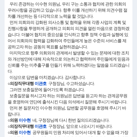
우리 존경하는 이수현 의원님, 우리 구는 소통과 협치에 관한 의회의
우려사항을 공감하고 있습니다. 향후 이를 개선하기 위해 의견수렴 절
차를 개선하는 등 다각적으로 노력을 할 것입니다.
먼저 의회와의 강화된 의사소통 및 협력을 위해 각종 사업의 계획 및
진행사항을 투명하게 공개하고 의회의 의견을 열린 마음으로 경청하겠
습니다. 더불어 협치의 중요성을 인식하고 향후 정책 수립과 실행에 있
어서 의회와의 협력을 강화하여 주민들에게 높은 수준의 서비스를 제
공하고자 하는 공동의 목표를 실현하겠습니다.
마지막으로 향후 의회와의 관계에서 발생할 수 있는 문제에 대한 조치
와 개선방안에 대해 지속적으로 의논하고 협력하여 주민들에게 믿음과
신뢰를 주는 미추홀구를 만들기 위해 노력하겠다는 말씀을 드리겠습니
다.
이상으로 답변을 마치겠습니다. 감사합니다.
○의장직무대행
이관호
구청장님, 수고하셨습니다.
그러면 보충질문에 들어가도록 하겠습니다.
보충질문을 하시고자 하는 의원님은 답변을 듣고자 하는 관계공무원
을 호명하여 연단에 출석시킨 다음 의석에서 질문해 주시기 바랍니다.
먼저 본 질문자인 이수현 의원님, 답변할 공무원을 호명해 주시기 바
랍니다.
○의원
이수현
네, 구청장님께 다시 한번 질의드리겠습니다.
○의장직무대행
이관호
구청장님, 앞으로 나오시기 바랍니다.
○의원
이수현
공무원들의 민원 처리에 있어서 대개 할 수 없을 때 가장