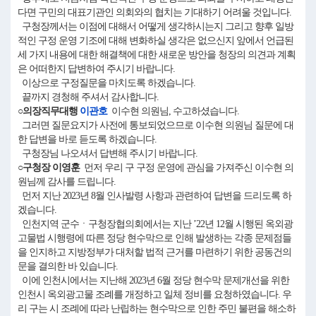
다면 구민의 대표기관인 의회와의 협치는 기대하기 어려울 것입니다.
구청장께서는 이점에 대해서 어떻게 생각하시는지 그리고 향후 일방
적인 구정 운영 기조에 대해 변화하실 생각은 없으신지 앞에서 언급된
세 가지 내용에 대한 해결책에 대한 새로운 방안을 청장의 의견과 계획
은 어떠한지 답변하여 주시기 바랍니다.
이상으로 구정질문을 마치도록 하겠습니다.
끝까지 경청해 주셔서 감사합니다.
○의장직무대행
이관호
이수현 의원님, 수고하셨습니다.
그러면 질문요지가 사전에 통보되었으므로 이수현 의원님 질문에 대
한 답변을 바로 듣도록 하겠습니다.
구청장님 나오셔서 답변해 주시기 바랍니다.
○구청장 이영훈
먼저 우리 구 구정 운영에 관심을 가져주신 이수현 의
원님께 감사를 드립니다.
먼저 지난 2023년 8월 인사발령 사항과 관련하여 답변을 드리도록 하
겠습니다.
인천지역 군수ㆍ구청장협의회에서는 지난 ’22년 12월 시행된 옥외광
고물법 시행령에 따른 정당 현수막으로 인해 발생하는 각종 문제점들
을 인지하고 지방정부가 대처할 법적 근거를 마련하기 위한 공동건의
문을 결의한 바 있습니다.
이에 인천시에서는 지난해 2023년 6월 정당 현수막 문제개선을 위한
인천시 옥외광고물 조례를 개정하고 일체 정비를 요청하였습니다. 우
리 구는 시 조례에 따라 난립하는 현수막으로 인한 주민 불편을 해소하