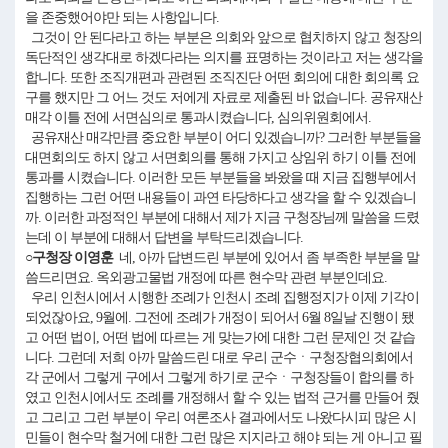
을 존중했어야만 되는 사항입니다.
그것이 안 된다라고 하는 부분은 의회와 앞으로 협치하지 않고 청장의
독단적인 생각대로 하겠다라는 의지를 표명하는 것이라고 저는 생각을
합니다. 또한 조직개편과 관련된 조직진단 어떤 회의에 대한 회의록 요
구를 했지만 그 어느 것도 저에게 자료로 제출된 바 없습니다. 공유재산
매각 이틀 전에 서면심의로 통과시켰습니다, 심의위원회에서.
공유재산 매각만큼 중요한 부분이 어디 있겠습니까? 그러한 부분들을
대면회의도 하지 않고 서면회의를 통해 가지고 상임위 하기 이틀 전에
통과를 시켰습니다. 이러한 모든 부분들을 봐왔을 때 지금 집행부에서
집행하는 그런 어떤 내용들이 과연 타당하다고 생각을 할 수 있겠습니
까. 이러한 과정적인 부분에 대해서 제가 지금 구청장님께 말씀을 드렸
는데 이 부분에 대해서 답변을 부탁드리겠습니다.
○구청장 이영훈
네, 아까 답변드린 부분에 있어서 좀 부족한 부분을 말
씀드리면요. 옥외광고물법 개정에 따른 현수막 관련 부분인데요.
우리 인천시에서 시행한 조례가 인천시 조례 집행정지가 이제 기각이
되었잖아요, 9월에. 그전에 조례가 개정이 되어서 6월 8일날 진행이 됐
고 어떤 법이, 어떤 법에 따르는 게 맞는가에 대한 그런 문제인 것 같습
니다. 그런데 저희 아까 말씀드린 대로 우리 군수ㆍ구청장협의회에서
각 군에서 그렇게 구에서 그렇게 하기로 군수ㆍ구청장들이 합의를 하
였고 인천시에서도 조례를 개정해서 할 수 있는 법적 근거를 만들어 줬
고 그리고 그런 부분이 우리 여론조사 결과에서도 나왔다시피 많은 시
민들이 현수막 철거에 대한 그런 많은 지지라고 해야 되는 게 아니고 필