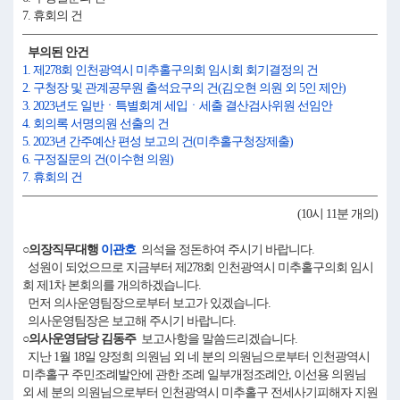
7. 휴회의 건
부의된 안건
1. 제278회 인천광역시 미추홀구의회 임시회 회기결정의 건
2. 구청장 및 관계공무원 출석요구의 건(김오현 의원 외 5인 제안)
3. 2023년도 일반ㆍ특별회계 세입ㆍ세출 결산검사위원 선임안
4. 회의록 서명의원 선출의 건
5. 2023년 간주예산 편성 보고의 건(미추홀구청장제출)
6. 구정질문의 건(이수현 의원)
7. 휴회의 건
(10시 11분 개의)
○의장직무대행
이관호
의석을 정돈하여 주시기 바랍니다.
성원이 되었으므로 지금부터 제278회 인천광역시 미추홀구의회 임시
회 제1차 본회의를 개의하겠습니다.
먼저 의사운영팀장으로부터 보고가 있겠습니다.
의사운영팀장은 보고해 주시기 바랍니다.
○의사운영담당 김동주
보고사항을 말씀드리겠습니다.
지난 1월 18일 양정희 의원님 외 네 분의 의원님으로부터 인천광역시
미추홀구 주민조례발안에 관한 조례 일부개정조례안, 이선용 의원님
외 세 분의 의원님으로부터 인천광역시 미추홀구 전세사기피해자 지원