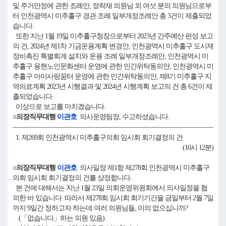
및 주거안정에 관한 조례안, 정락재 의원님 외 여섯 분의 의원님으로부
터 인천광역시 미추홀구 경관 조례 일부개정조례안 총 3건이 제출되었
습니다.
또한 지난 1월 19일 미추홀구청장으로부터 2023년 간주예산 편성 보고
의 건, 2024년 제1차 기금운용계획 변경안, 인천광역시 미추홀구 도시재
정비촉진 특별회계 설치와 운용 조례 일부개정조례안, 인천광역시 미
추홀구 용현노인문화센터 운영에 관한 민간위탁동의안, 인천광역시 미
추홀구 아이사랑꿈터 운영에 관한 민간위탁동의안, 제8기 미추홀구 지
역의료계획 2023년 시행결과 및 2024년 시행계획 보고의 건 총 6건이 제
출되었습니다.
이상으로 보고를 마치겠습니다.
○의장직무대행
이관호
의사운영팀장, 수고하셨습니다.
1. 제269회 인천광역시 미추홀구의회 임시회 회기결정의 건
(10시 12분)
○의장직무대행
이관호
의사일정 제1항 제278회 인천광역시 미추홀구
의회 임시회 회기결정의 건를 상정합니다.
본 건에 대해서는 지난 1월 23일 의회운영위원회에서 의사일정을 협
의한 바 있습니다. 따라서 제278회 임시회 회기기간을 금일부터 2월 7일
까지 9일간 정하고자 하는데 여러 의원님들, 이의 없으십니까?
(「없습니다」하는 의원 있음)