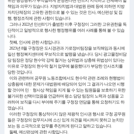
위한 행정행위가 부적절하게 운영된다면 반드시 지적하고 견제해야 할
책임과 의무가 있습니다. 지방자치법과 대법원 판례 등에 의하면 지방
자치단체장의 고유한 권한으로 볼 수 있는 것은 인사, 예산편성 및 집
행, 행정조직에 관한 사항이 있습니다.
그러나 2022년 민선8기가 출범한 이후 구청장이 그러한 고유권한을 독
단적이고 일방적으로 행사한 행정행위를 여러 사례를 통해 볼 수 있습
니다.
첫째, 인사에 관한 사항입니다.
2023년 8월 구청장은 도시경관과 가로정비팀장을 보직해임과 동시에
일선 행정복지센터에 무보직으로 발령을 냈습니다. 당시 광고물정비담
당 팀장은 정당 현수막 강제 철거는 상위법과 상충해 위법성이 있다는
이유로 구청장의 현수막 철거 업무에 불응했다가 부당한 인사조치를
당한 것입니다.
이와 관련하여 공무원 노동조합에서도 현수막 관련 조례와 현행법이
상충됨에 대한 문제가 대법원에 배당되어 있어 그 결과가 나오면 시행
할 것이며 민ㆍ형사상 책임을 지게 될 수 있는 팀원들을 보호하기 위한
불가피한 선택이었음을 언급하며 평소 담당 팀장의 노력과 성품을 고
려하여 보직을 다시 부여해 주기를 구청장 면담을 통해 요청하기도 하
였습니다.
이러한 구청장의 통상적이지 않은 제왕적 인사권 행사로 구청 공무원
들은 구청장의 업무지시에 소신 있게 의견을 제시하지 못하고 눈치만
보는 등 소극적으로 업무를 추진하게 된다고 말하고 있습니다.
둘째, 예산편성에 관한 사항입니다.