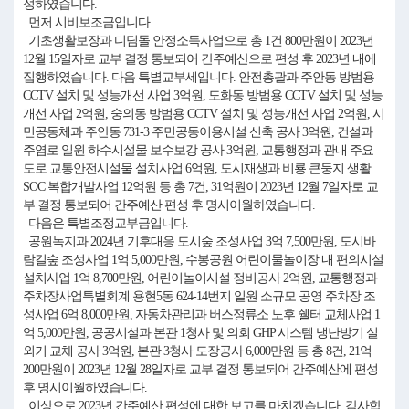
성하였습니다.
먼저 시비보조금입니다.
기초생활보장과 디딤돌 안정소득사업으로 총 1건 800만원이 2023년
12월 15일자로 교부 결정 통보되어 간주예산으로 편성 후 2023년 내에
집행하였습니다. 다음 특별교부세입니다. 안전총괄과 주안동 방범용
CCTV 설치 및 성능개선 사업 3억원, 도화동 방범용 CCTV 설치 및 성능
개선 사업 2억원, 숭의동 방범용 CCTV 설치 및 성능개선 사업 2억원, 시
민공동체과 주안동 731-3 주민공동이용시설 신축 공사 3억원, 건설과
주염로 일원 하수시설물 보수보강 공사 3억원, 교통행정과 관내 주요
도로 교통안전시설물 설치사업 6억원, 도시재생과 비룡 큰둥지 생활
SOC 복합개발사업 12억원 등 총 7건, 31억원이 2023년 12월 7일자로 교
부 결정 통보되어 간주예산 편성 후 명시이월하였습니다.
다음은 특별조정교부금입니다.
공원녹지과 2024년 기후대응 도시숲 조성사업 3억 7,500만원, 도시바
람길숲 조성사업 1억 5,000만원, 수봉공원 어린이물놀이장 내 편의시설
설치사업 1억 8,700만원, 어린이놀이시설 정비공사 2억원, 교통행정과
주차장사업특별회계 용현5동 624-14번지 일원 소규모 공영 주차장 조
성사업 6억 8,000만원, 자동차관리과 버스정류소 노후 쉘터 교체사업 1
억 5,000만원, 공공시설과 본관 1청사 및 의회 GHP 시스템 냉난방기 실
외기 교체 공사 3억원, 본관 3청사 도장공사 6,000만원 등 총 8건, 21억
200만원이 2023년 12월 28일자로 교부 결정 통보되어 간주예산에 편성
후 명시이월하였습니다.
이상으로 2023년 간주예산 편성에 대한 보고를 마치겠습니다. 감사합